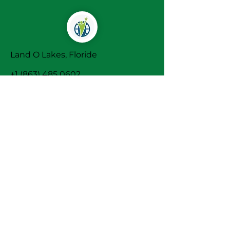
Land O Lakes, Floride
+1 (863) 485 0602
Infos@marketminds-intl.com
Termes et
conditions
Politique de
cookies
Politique de
confidentialité
Mentions légales